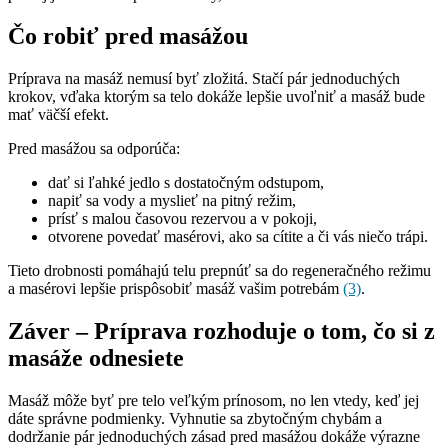
Čo robiť pred masážou
Príprava na masáž nemusí byť zložitá. Stačí pár jednoduchých
krokov, vďaka ktorým sa telo dokáže lepšie uvoľniť a masáž bude
mať väčší efekt.
Pred masážou sa odporúča:
dať si ľahké jedlo s dostatočným odstupom,
napiť sa vody a myslieť na pitný režim,
prísť s malou časovou rezervou a v pokoji,
otvorene povedať masérovi, ako sa cítite a či vás niečo trápi.
Tieto drobnosti pomáhajú telu prepnúť sa do regeneračného režimu
a masérovi lepšie prispôsobiť masáž vašim potrebám
(3)
.
Záver – Príprava rozhoduje o tom, čo si z
masáže odnesiete
Masáž môže byť pre telo veľkým prínosom, no len vtedy, keď jej
dáte správne podmienky. Vyhnutie sa zbytočným chybám a
dodržanie pár jednoduchých zásad pred masážou dokáže výrazne