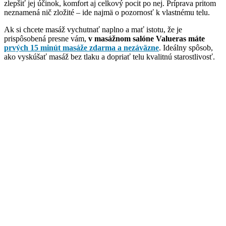
zlepšiť jej účinok, komfort aj celkový pocit po nej. Príprava pritom
neznamená nič zložité – ide najmä o pozornosť k vlastnému telu.
Ak si chcete masáž vychutnať naplno a mať istotu, že je
prispôsobená presne vám,
v masážnom salóne Valueras máte
prvých 15 minút masáže zdarma a nezáväzne
. Ideálny spôsob,
ako vyskúšať masáž bez tlaku a dopriať telu kvalitnú starostlivosť.