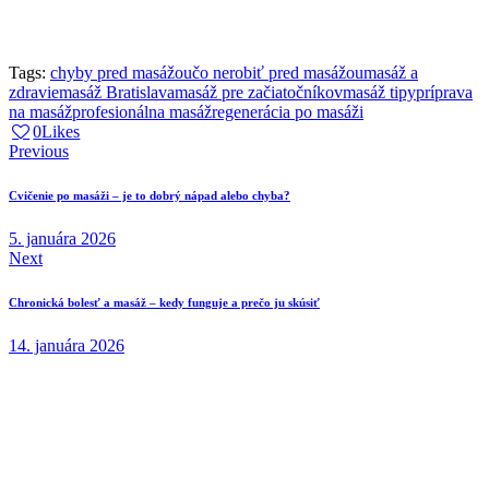
Tags:
chyby pred masážou
čo nerobiť pred masážou
masáž a
zdravie
masáž Bratislava
masáž pre začiatočníkov
masáž tipy
príprava
na masáž
profesionálna masáž
regenerácia po masáži
0
Likes
Navigácia
Previous
v
Cvičenie po masáži – je to dobrý nápad alebo chyba?
článku
5. januára 2026
Next
Chronická bolesť a masáž – kedy funguje a prečo ju skúsiť
14. januára 2026