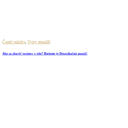
Časté otázky
,
Typy masáží
Ako sa zbaviť toxínov v tele? Riešenie je Detoxikačná masáž!