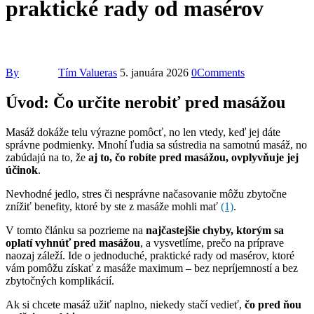
praktické rady od masérov
By
Tím Valueras
5. januára 2026
0
Comments
Úvod: Čo určite nerobiť pred masážou
Masáž dokáže telu výrazne pomôcť, no len vtedy, keď jej dáte
správne podmienky. Mnohí ľudia sa sústredia na samotnú masáž, no
zabúdajú na to, že
aj to, čo robíte pred masážou, ovplyvňuje jej
účinok
.
Nevhodné jedlo, stres či nesprávne načasovanie môžu zbytočne
znížiť benefity, ktoré by ste z masáže mohli mať
(1)
.
V tomto článku sa pozrieme na
najčastejšie chyby, ktorým sa
oplatí vyhnúť pred masážou
, a vysvetlíme, prečo na príprave
naozaj záleží. Ide o jednoduché, praktické rady od masérov, ktoré
vám pomôžu získať z masáže maximum – bez nepríjemností a bez
zbytočných komplikácií.
Ak si chcete masáž užiť naplno, niekedy stačí vedieť,
čo pred ňou