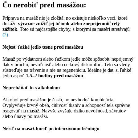
Čo nerobiť pred masážou:
Príprava na masáž nie je zložitá, no existuje niekoľko vecí, ktoré
dokážu
výrazne znížiť jej účinok alebo znepríjemniť celý
zážitok
. Toto sú najčastejšie chyby, s ktorými sa maséri stretávajú
(2)
Nejesť ťažké jedlo tesne pred masážou
Masáž po výdatnom alebo ťažkom jedle môže spôsobiť nepríjemný
tlak v bruchu, nevoľnosť alebo celkový diskomfort. Telo sa vtedy
sústreďuje na trávenie a nie na regeneráciu. Ideálne je dať si ľahké
jedlo aspoň
1,5–2 hodiny pred masážou
.
Nepreháňať to s alkoholom
Alkohol pred masážou je častá, no nevhodná kombinácia.
Ovplyvňuje krvný obeh, citlivosť tkanív a schopnosť tela správne
reagovať na masáž. Navyše zvyšuje riziko nevoľnosti, závratov
alebo únavy po masáži.
Neísť na masáž hneď po intenzívnom tréningu