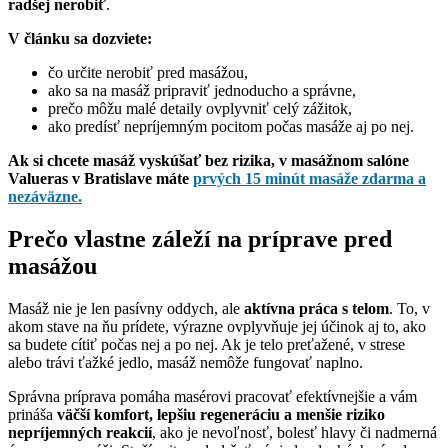
radšej nerobiť
.
V článku sa dozviete:
čo určite nerobiť pred masážou,
ako sa na masáž pripraviť jednoducho a správne,
prečo môžu malé detaily ovplyvniť celý zážitok,
ako predísť nepríjemným pocitom počas masáže aj po nej.
Ak si chcete masáž vyskúšať bez rizika, v masážnom salóne
Valueras v Bratislave máte
prvých 15 minút masáže zdarma a
nezáväzne.
Prečo vlastne záleží na príprave pred
masážou
Masáž nie je len pasívny oddych, ale
aktívna práca s telom
. To, v
akom stave na ňu prídete, výrazne ovplyvňuje jej účinok aj to, ako
sa budete cítiť počas nej a po nej. Ak je telo preťažené, v strese
alebo trávi ťažké jedlo, masáž nemôže fungovať naplno.
Správna príprava pomáha masérovi pracovať efektívnejšie a vám
prináša
väčší komfort, lepšiu regeneráciu a menšie riziko
nepríjemných reakcií
, ako je nevoľnosť, bolesť hlavy či nadmerná