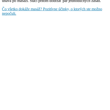
únava po masáži. Stačí pritom dodržať pár jednoduchých zásad.
Čo všetko dokáže masáž? Pozitívne účinky, o ktorých ste možno
nepočuli.