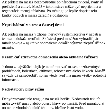
Ak prídete na masáž bezprostredne po náročnom cvičení, svaly sú
preťažené a citlivé. Masáž v takom stave môže byť nepríjemná a
regenerácia menej efektívna. Po tréningu je lepšie dopriať telu
krátky oddych a masáž zaradiť s odstupom.
Neprichádzať v strese a časovej tiesni
Ak prídete na masáž v zhone, nervový systém zostáva v napätí a
telo sa nedokáže uvoľniť. Skúste si pred masážou vyhradiť pár
minút pokoja – aj krátke spomalenie dokáže výrazne zlepšiť účinok
masáže.
Nezamlčať zdravotné obmedzenia alebo aktuálne ťažkosti
Jednou z najväčších chýb je neinformovať maséra o zdravotných
problémoch, bolestiach, citlivosti, tehotenstve alebo liekoch. Masáž
sa vždy dá prispôsobiť, no len vtedy, keď má masér všetky potrebné
informácie.
Nedostatočný pitný režim
Dehydratované telo reaguje na masáž horšie. Nedostatok tekutín
môže zvýšiť únavu alebo bolesť hlavy po masáži. Pred masážou aj
po nej je vhodné doplniť tekutiny, ideálne čistú vodu.