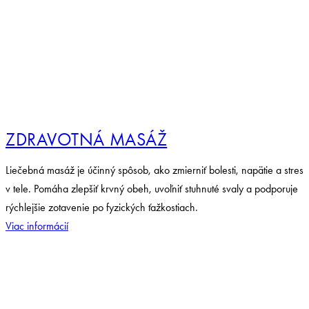
ZDRAVOTNÁ MASÁŽ
Liečebná masáž je účinný spôsob, ako zmierniť bolesti, napätie a stres
v tele. Pomáha zlepšiť krvný obeh, uvoľniť stuhnuté svaly a podporuje
rýchlejšie zotavenie po fyzických ťažkostiach.
Viac informácií