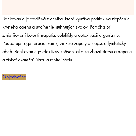
Bankovanie je tradičná technika, ktorá využíva podtlak na zlepšenie
krvného obehu a uvoľnenie stuhnutých svalov. Pomáha pri
zmierňovaní bolesti, napätia, celulitídy a detoxikácii organizmu.
Podporuje regeneráciu tkanív, znižuje zápaly a zlepšuje lymfatický
obeh. Bankovanie je efektívny spôsob, ako sa zbaviť stresu a napätia,
a získať okamžitú úľavu a revitalizáciu.
Objednať sa