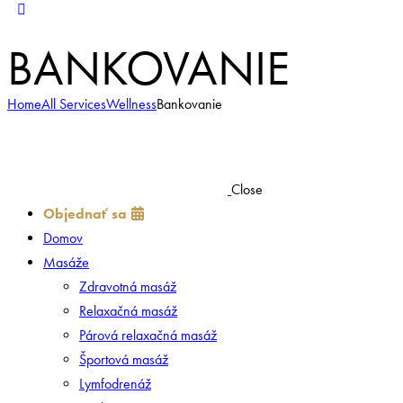
BANKOVANIE
Home
All Services
Wellness
Bankovanie
Close
Objednať sa
Domov
Masáže
Zdravotná masáž
Relaxačná masáž
Párová relaxačná masáž
Športová masáž
Lymfodrenáž