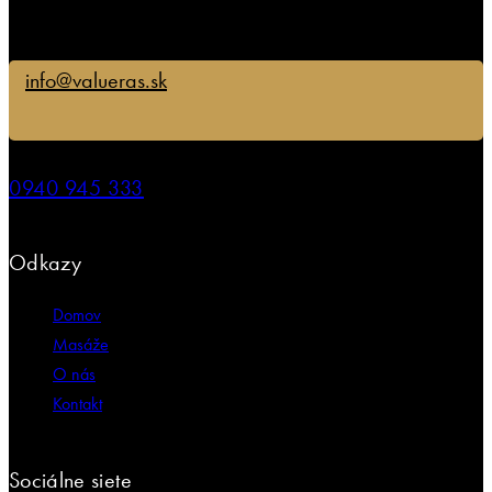
info@valueras.sk
0940 945 333
Odkazy
Domov
Masáže
O nás
Kontakt
Sociálne siete