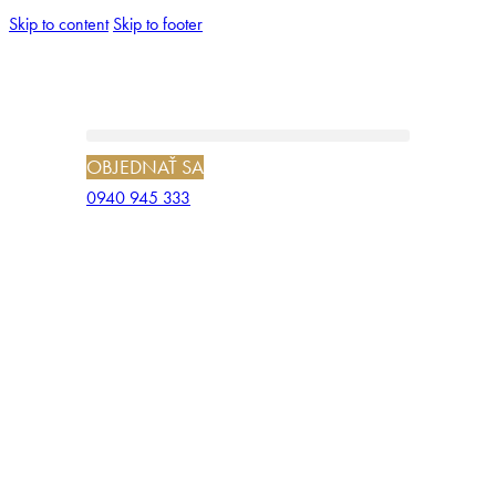
Skip to content
Skip to footer
OBJEDNAŤ SA
0940 945 333
BANKOVANIE