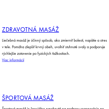
ZDRAVOTNÁ MASÁŽ
Liečebná masáž je účinný spôsob, ako zmierniť bolesti, napätie a stres
v tele. Pomáha zlepšiť krvný obeh, uvoľniť stuhnuté svaly a podporuje
rýchlejšie zotavenie po fyzických ťažkostiach.
Viac informácií
ŠPORTOVÁ MASÁŽ
Športová masáž je špeciálne navrhnutá na podporu regenerácie po