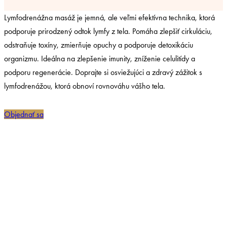
Lymfodrenážna masáž je jemná, ale veľmi efektívna technika, ktorá
podporuje prirodzený odtok lymfy z tela. Pomáha zlepšiť cirkuláciu,
odstraňuje toxíny, zmierňuje opuchy a podporuje detoxikáciu
organizmu. Ideálna na zlepšenie imunity, zníženie celulitídy a
podporu regenerácie. Doprajte si osviežujúci a zdravý zážitok s
lymfodrenážou, ktorá obnoví rovnováhu vášho tela.
Objednať sa