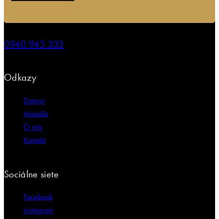
0940 945 333
Odkazy
Domov
Masáže
O nás
Kontakt
Sociálne siete
Facebook
Instagram