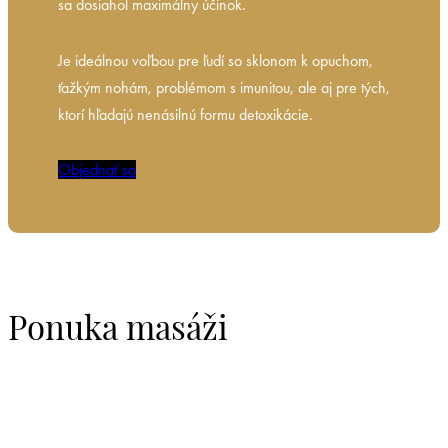
sa dosiahol maximálny účinok.
Je ideálnou voľbou pre ľudí so sklonom k opuchom,
ťažkým nohám, problémom s imunitou, ale aj pre tých,
ktorí hľadajú nenásilnú formu detoxikácie.
Objednať sa
Ponuka masáži