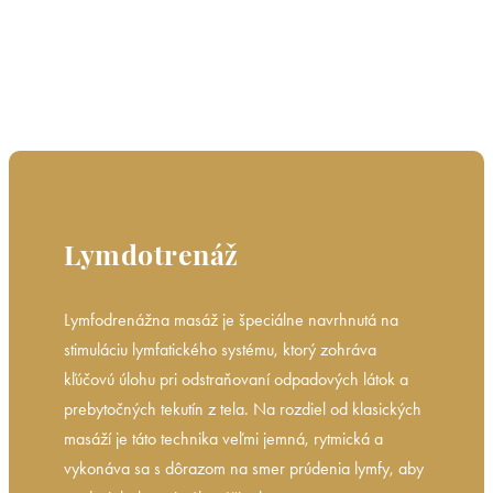
Lymdotrenáž
Lymfodrenážna masáž je špeciálne navrhnutá na
stimuláciu lymfatického systému, ktorý zohráva
kľúčovú úlohu pri odstraňovaní odpadových látok a
prebytočných tekutín z tela. Na rozdiel od klasických
masáží je táto technika veľmi jemná, rytmická a
vykonáva sa s dôrazom na smer prúdenia lymfy, aby