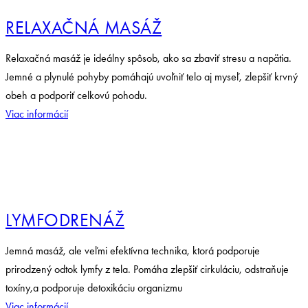
RELAXAČNÁ MASÁŽ
Relaxačná masáž je ideálny spôsob, ako sa zbaviť stresu a napätia.
Jemné a plynulé pohyby pomáhajú uvoľniť telo aj myseľ, zlepšiť krvný
obeh a podporiť celkovú pohodu.
Viac informácií
LYMFODRENÁŽ
Jemná masáž, ale veľmi efektívna technika, ktorá podporuje
prirodzený odtok lymfy z tela. Pomáha zlepšiť cirkuláciu, odstraňuje
toxíny,a podporuje detoxikáciu organizmu
Viac informácií