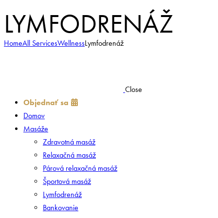
LYMFODRENÁŽ
Home
All Services
Wellness
Lymfodrenáž
Close
Objednať sa
Domov
Masáže
Zdravotná masáž
Relaxačná masáž
Párová relaxačná masáž
Športová masáž
Lymfodrenáž
Bankovanie