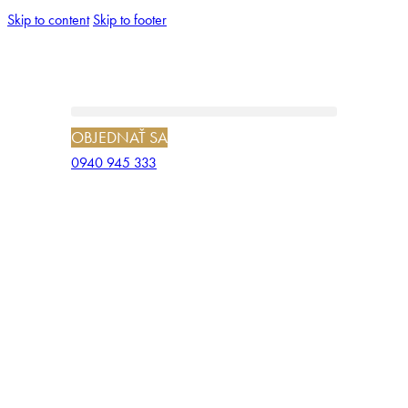
Skip to content
Skip to footer
OBJEDNAŤ SA
0940 945 333
LYMFODRENÁŽ