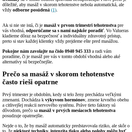
dôležité, aby masáž v skorom tehotenstve nebola automatická, ale
vždy
odborne posúdená
(1)
.
Ak si nie ste istá, či je
masáž v prvom trimestri tehotenstva
pre
vás vhodná,
odporúčame sa s nami najskôr poradiť
. Vo Valueras
kladieme dôraz na bezpečnosť a individuálny zdravotný prístup,
preto si stav každej klientky vždy prejdeme ešte pred masážou.
Pokojne nám zavolajte na číslo 0940 945 333
a radi vám
poradíme, či je masáž pre vás v tomto období vhodná alebo aké
alternatívy sú bezpečnejšie.
Prečo sa masáž v skorom tehotenstve
často rieši opatrne
Prvý trimester je obdobím, kedy si telo ženy prechádza veľkými
zmenami. Dochádza k
výkyvom hormónov
, zmene krvného obehu
a citlivejšej reakcii nervového systému. Práve tieto faktory sú
dôvodom, prečo sa
masáž v prvých mesiacoch tehotenstva
posudzuje opatrnejšie.
Nejde o to, že by masáž automaticky predstavovala riziko, ale skôr o
to, že
niektoré techniky, intenzita tlaku alebo polohy môžu byť