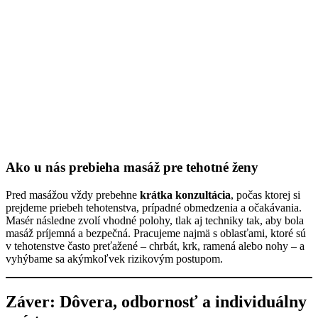
Ako u nás prebieha masáž pre tehotné ženy
Pred masážou vždy prebehne
krátka konzultácia
, počas ktorej si
prejdeme priebeh tehotenstva, prípadné obmedzenia a očakávania.
Masér následne zvolí vhodné polohy, tlak aj techniky tak, aby bola
masáž príjemná a bezpečná. Pracujeme najmä s oblasťami, ktoré sú
v tehotenstve často preťažené – chrbát, krk, ramená alebo nohy – a
vyhýbame sa akýmkoľvek rizikovým postupom.
Záver: Dôvera, odbornosť a individuálny