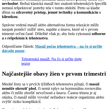
nevhodné
. Bežná klasická masáž bez znalosti tehotenských špecifík
nemusí rešpektovať potreby tela v tomto období. Preto sa kladie
dôraz na
zdravotný prístup, jemné techniky a komunikáciu s
klientkou
.
Správne vedená masáž alebo alternatívna forma relaxácie môže
naopak pomôcť znížiť stres, napätie a únavu, ktoré sú v prvom
trimestri veľmi časté. Dôležité však je, aby bola vykonaná
odborne
a s rešpektom k tehotenstvu
.
Odporúčame článok:
Masáž počas tehotenstva – na čo si určite
dávajte pozor
.
Tehotenská masáž: Na čo si určite dajte
pozor
Najčastejšie obavy žien v prvom trimestri
Mnohé ženy sa v prvých týždňoch tehotenstva pýtajú, či
masáž
nemôže ohroziť plod
, či nemá vplyv na hormonálnu rovnováhu
alebo či môže zhoršiť nevoľnosti a únavu. Častou témou je aj
otázka, či masáž môže vyvolať nežiaduce reakcie organizmu alebo
zvýšiť riziko komplikácií.