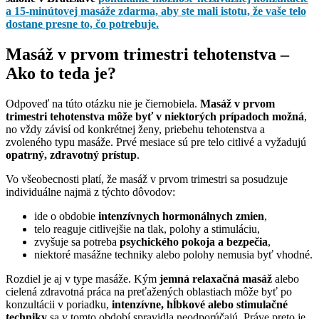
a 15-minútovej masáže zdarma, aby ste mali istotu, že vaše telo
dostane presne to, čo potrebuje.
Masáž v prvom trimestri tehotenstva –
Ako to teda je?
Odpoveď na túto otázku nie je čiernobiela.
Masáž v prvom
trimestri tehotenstva môže byť v niektorých prípadoch možná
,
no vždy závisí od konkrétnej ženy, priebehu tehotenstva a
zvoleného typu masáže. Prvé mesiace sú pre telo citlivé a vyžadujú
opatrný, zdravotný prístup
.
Vo všeobecnosti platí, že masáž v prvom trimestri sa posudzuje
individuálne najmä z týchto dôvodov:
ide o obdobie
intenzívnych hormonálnych zmien
,
telo reaguje citlivejšie na tlak, polohy a stimuláciu,
zvyšuje sa potreba
psychického pokoja a bezpečia
,
niektoré masážne techniky alebo polohy nemusia byť vhodné.
Rozdiel je aj v type masáže. Kým
jemná relaxačná masáž
alebo
cielená zdravotná práca na preťažených oblastiach môže byť po
konzultácii v poriadku,
intenzívne, hĺbkové alebo stimulačné
techniky
sa v tomto období spravidla neodporúčajú. Práve preto je