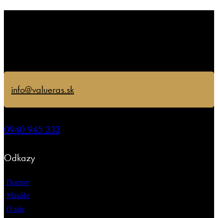
info@valueras.sk
0940 945 333
Odkazy
Domov
Masáže
O nás