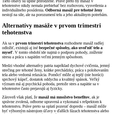
Tieto obavy sú úplne prirodzené. Práve preto by masáž v
tehotenstve nikdy nemala prebiehať bez rozhovoru, vysvetlenia a
individuálneho posúdenia.
Odborná masáž pre tehotné ženy
nestojí na sile, ale na porozumení telu a jeho aktuálnym potrebám.
Alternatívy masáže v prvom trimestri
tehotenstva
Ak sa v
prvom trimestri tehotenstva
rozhodnete masáž radšej
odložiť, existujú aj iné
bezpečné spôsoby, ako uvoľniť telo a
myseľ
. V tomto období ide najmä o podporu pohody, zníženie
stresu a prácu s napätím veľmi jemným spôsobom.
Medzi vhodné alternatívy patria napríklad dychové cvičenia, jemný
strečing pre tehotné ženy, krátke prechádzky, práca s polohovaním
tela alebo vedomá relaxácia. Pomôcť môže aj teplý (nie horúci)
sprchový kúpeľ, dostatok oddychu a kvalitný spánok. Veľký
význam má aj psychická pohoda, pretože stres a napätie sa v
tehotenstve často prejavujú aj fyzicky.
Zároveň však platí, že
masáž má množstvo benefitov
, ak je
správne zvolená, odborne upravená a vykonaná s rešpektom k
tehotenstvu. Práve preto sa oplatí pozerať dopredu – masáž môže
byť výborným nástrojom úľavy v ďalších fázach tehotenstva alebo