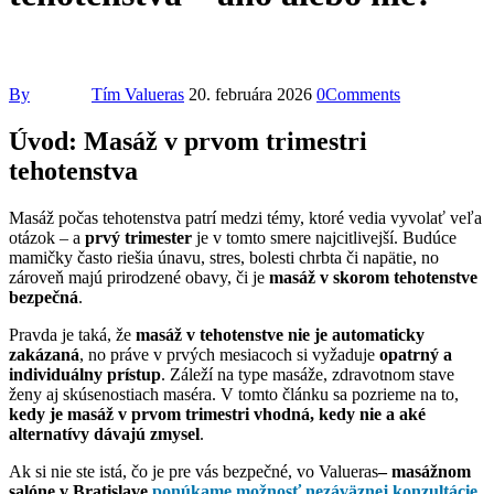
By
Tím Valueras
20. februára 2026
0
Comments
Úvod: Masáž v prvom trimestri
tehotenstva
Masáž počas tehotenstva patrí medzi témy, ktoré vedia vyvolať veľa
otázok – a
prvý trimester
je v tomto smere najcitlivejší. Budúce
mamičky často riešia únavu, stres, bolesti chrbta či napätie, no
zároveň majú prirodzené obavy, či je
masáž v skorom tehotenstve
bezpečná
.
Pravda je taká, že
masáž v tehotenstve nie je automaticky
zakázaná
, no práve v prvých mesiacoch si vyžaduje
opatrný a
individuálny prístup
. Záleží na type masáže, zdravotnom stave
ženy aj skúsenostiach maséra. V tomto článku sa pozrieme na to,
kedy je masáž v prvom trimestri vhodná, kedy nie a aké
alternatívy dávajú zmysel
.
Ak si nie ste istá, čo je pre vás bezpečné, vo Valueras
– masážnom
salóne v Bratislave
ponúkame možnosť nezáväznej konzultácie