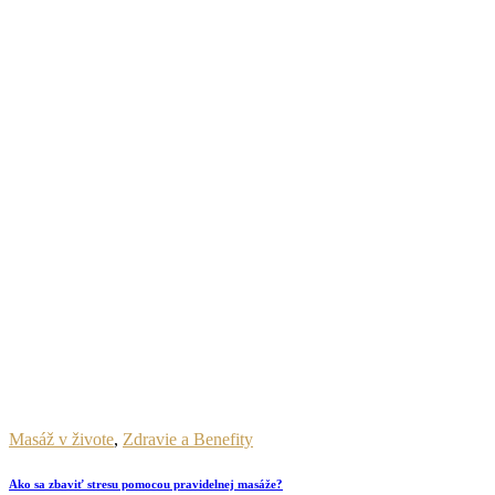
Masáž v živote
,
Zdravie a Benefity
Ako sa zbaviť stresu pomocou pravidelnej masáže?