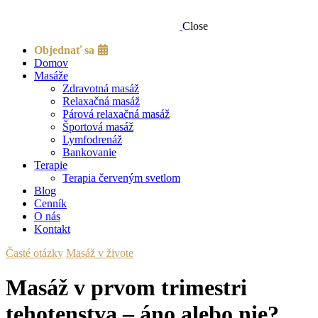
Close
Objednať sa
Domov
Masáže
Zdravotná masáž
Relaxačná masáž
Párová relaxačná masáž
Športová masáž
Lymfodrenáž
Bankovanie
Terapie
Terapia červeným svetlom
Blog
Cenník
O nás
Kontakt
Časté otázky
Masáž v živote
Masáž v prvom trimestri
tehotenstva – áno alebo nie?