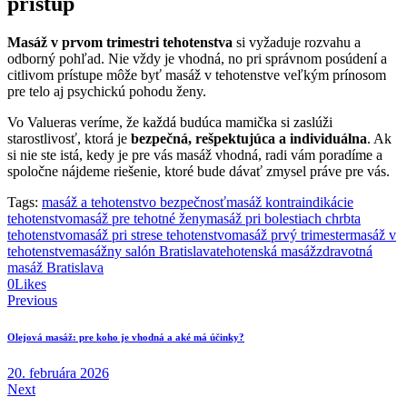
prístup
Masáž v prvom trimestri tehotenstva
si vyžaduje rozvahu a
odborný pohľad. Nie vždy je vhodná, no pri správnom posúdení a
citlivom prístupe môže byť masáž v tehotenstve veľkým prínosom
pre telo aj psychickú pohodu ženy.
Vo Valueras veríme, že každá budúca mamička si zaslúži
starostlivosť, ktorá je
bezpečná, rešpektujúca a individuálna
. Ak
si nie ste istá, kedy je pre vás masáž vhodná, radi vám poradíme a
spoločne nájdeme riešenie, ktoré bude dávať zmysel práve pre vás.
Tags:
masáž a tehotenstvo bezpečnosť
masáž kontraindikácie
tehotenstvo
masáž pre tehotné ženy
masáž pri bolestiach chrbta
tehotenstvo
masáž pri strese tehotenstvo
masáž prvý trimester
masáž v
tehotenstve
masážny salón Bratislava
tehotenská masáž
zdravotná
masáž Bratislava
0
Likes
Navigácia
Previous
v
Olejová masáž: pre koho je vhodná a aké má účinky?
článku
20. februára 2026
Next