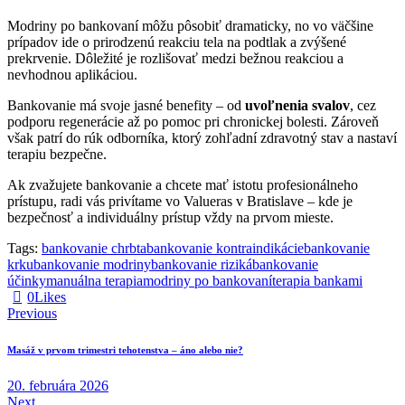
Modriny po bankovaní môžu pôsobiť dramaticky, no vo väčšine
prípadov ide o prirodzenú reakciu tela na podtlak a zvýšené
prekrvenie. Dôležité je rozlišovať medzi bežnou reakciou a
nevhodnou aplikáciou.
Bankovanie má svoje jasné benefity – od
uvoľnenia svalov
, cez
podporu regenerácie až po pomoc pri chronickej bolesti. Zároveň
však patrí do rúk odborníka, ktorý zohľadní zdravotný stav a nastaví
terapiu bezpečne.
Ak zvažujete bankovanie a chcete mať istotu profesionálneho
prístupu, radi vás privítame vo Valueras v Bratislave – kde je
bezpečnosť a individuálny prístup vždy na prvom mieste.
Tags:
bankovanie chrbta
bankovanie kontraindikácie
bankovanie
krku
bankovanie modriny
bankovanie riziká
bankovanie
účinky
manuálna terapia
modriny po bankovaní
terapia bankami
0
Likes
Navigácia
Previous
v
Masáž v prvom trimestri tehotenstva – áno alebo nie?
článku
20. februára 2026
Next