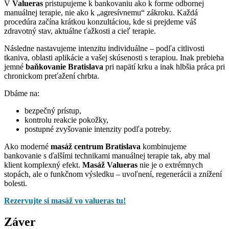
V
Valueras
pristupujeme k bankovaniu ako k forme odbornej
manuálnej terapie, nie ako k „agresívnemu“ zákroku. Každá
procedúra začína krátkou konzultáciou, kde si prejdeme váš
zdravotný stav, aktuálne ťažkosti a cieľ terapie.
Následne nastavujeme intenzitu individuálne – podľa citlivosti
tkaniva, oblasti aplikácie a vašej skúsenosti s terapiou. Inak prebieha
jemné
baňkovanie Bratislava
pri napätí krku a inak hlbšia práca pri
chronickom preťažení chrbta.
Dbáme na:
bezpečný prístup,
kontrolu reakcie pokožky,
postupné zvyšovanie intenzity podľa potreby.
Ako moderné
masáž centrum Bratislava
kombinujeme
bankovanie s ďalšími technikami manuálnej terapie tak, aby mal
klient komplexný efekt.
Masáž Valueras
nie je o extrémnych
stopách, ale o funkčnom výsledku – uvoľnení, regenerácii a znížení
bolesti.
Rezervujte si masáž vo valueras tu!
Záver