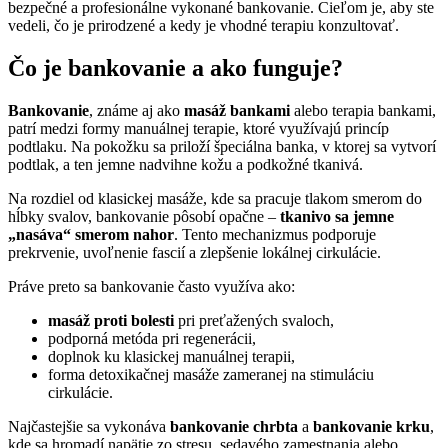
bezpečné a profesionálne vykonané bankovanie. Cieľom je, aby ste
vedeli, čo je prirodzené a kedy je vhodné terapiu konzultovať.
Čo je bankovanie a ako funguje?
Bankovanie
, známe aj ako
masáž bankami
alebo terapia bankami,
patrí medzi formy manuálnej terapie, ktoré využívajú princíp
podtlaku. Na pokožku sa priloží špeciálna banka, v ktorej sa vytvorí
podtlak, a ten jemne nadvihne kožu a podkožné tkanivá.
Na rozdiel od klasickej masáže, kde sa pracuje tlakom smerom do
hĺbky svalov, bankovanie pôsobí opačne –
tkanivo sa jemne
„nasáva“ smerom nahor
. Tento mechanizmus podporuje
prekrvenie, uvoľnenie fascií a zlepšenie lokálnej cirkulácie.
Práve preto sa bankovanie často využíva ako:
masáž proti bolesti
pri preťažených svaloch,
podporná metóda pri regenerácii,
doplnok ku klasickej manuálnej terapii,
forma detoxikačnej masáže zameranej na stimuláciu
cirkulácie.
Najčastejšie sa vykonáva
bankovanie chrbta
a
bankovanie krku
,
kde sa hromadí napätie zo stresu, sedavého zamestnania alebo