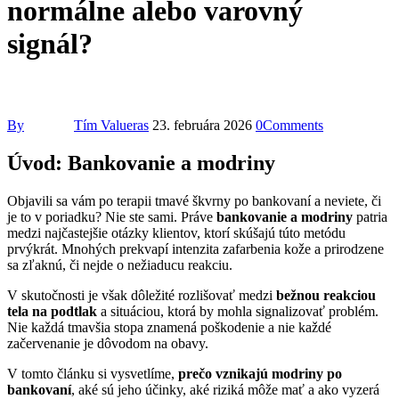
normálne alebo varovný
signál?
By
Tím Valueras
23. februára 2026
0
Comments
Úvod: Bankovanie a modriny
Objavili sa vám po terapii tmavé škvrny po bankovaní a neviete, či
je to v poriadku? Nie ste sami. Práve
bankovanie a modriny
patria
medzi najčastejšie otázky klientov, ktorí skúšajú túto metódu
prvýkrát. Mnohých prekvapí intenzita zafarbenia kože a prirodzene
sa zľaknú, či nejde o nežiaducu reakciu.
V skutočnosti je však dôležité rozlišovať medzi
bežnou reakciou
tela na podtlak
a situáciou, ktorá by mohla signalizovať problém.
Nie každá tmavšia stopa znamená poškodenie a nie každé
začervenanie je dôvodom na obavy.
V tomto článku si vysvetlíme,
prečo vznikajú modriny po
bankovaní
, aké sú jeho účinky, aké riziká môže mať a ako vyzerá