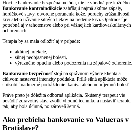
Hoci je bankovanie bezpečná metóda, nie je vhodná pre každého.
Bankovanie kontraindikácie
zahŕňajú najmä akútne zápaly,
horúčkové stavy, otvorené poranenia kože, poruchy zrážanlivosti
krvi alebo užívanie silných liekov na riedenie krvi. Opatrnosť je
potrebná aj v tehotenstve alebo pri vážnejších kardiovaskulárnych
ochoreniach.
Terapia by sa mala odložiť aj v prípade:
akútnej infekcie,
silnej neobjasnenej bolesti,
výrazného opuchu alebo podozrenia na zápalové ochorenie.
Bankovanie bezpečnosť
stojí na správnom výbere klienta a
citlivom nastavení intenzity podtlaku. Príliš silná aplikácia môže
spôsobiť nadmerné podráždenie tkaniva alebo nepríjemnú bolesť.
Práve preto je dôležitá odborná aplikácia. Skúsený terapeut vie
posúdiť zdravotný stav, zvoliť vhodnú techniku a nastaviť terapiu
tak, aby bola účinná, no zároveň šetrná.
Ako prebieha bankovanie vo Valueras v
Bratislave?