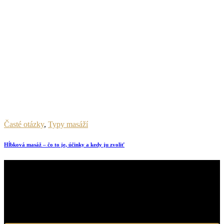
Časté otázky
,
Typy masáží
Hĺbková masáž – čo to je, účinky a kedy ju zvoliť