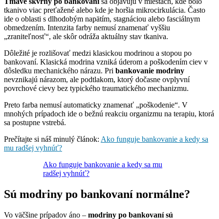
Tmavé škvrny po bankovaní
sa objavujú v miestach, kde bolo
tkanivo viac preťažené alebo kde je horšia mikrocirkulácia. Často
ide o oblasti s dlhodobým napätím, stagnáciou alebo fasciálnym
obmedzením. Intenzita farby nemusí znamenať vyššiu
„zraniteľnosť“, ale skôr odráža aktuálny stav tkaniva.
Dôležité je rozlišovať medzi klasickou modrinou a stopou po
bankovaní. Klasická modrina vzniká úderom a poškodením ciev v
dôsledku mechanického nárazu. Pri
bankovanie modriny
nevznikajú nárazom, ale podtlakom, ktorý dočasne ovplyvní
povrchové cievy bez typického traumatického mechanizmu.
Preto farba nemusí automaticky znamenať „poškodenie“. V
mnohých prípadoch ide o bežnú reakciu organizmu na terapiu, ktorá
sa postupne vstrebá.
Prečítajte si náš minulý článok:
Ako funguje bankovanie a kedy sa
mu radšej vyhnúť?
Ako funguje bankovanie a kedy sa mu
radšej vyhnúť?
Sú modriny po bankovaní normálne?
Vo väčšine prípadov áno –
modriny po bankovaní sú