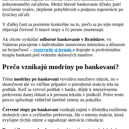
jednostranného zaťaženia. Medzi hlavné bankovanie účinky patrí
uvoľnenie svalov, zlepšenie pohyblivosti a podpora regenerácie po
fyzickej záťaži.
V ďalšej časti sa pozrieme konkrétne na to, prečo sa po tejto terapii
objavujú červené či tmavé stopy a čo presne znamenajú.
Ak chcete vyskúšať
odborné bankovanie v Bratislave
, vo
Valueras pracujeme s individuálne nastavenou intenzitou a dôrazom
na bezpečnosť –
rezervujte si termín
a doprajte si profesionálnu
terapiu bankami pod vedením skúsených masérov.
Prečo vznikajú modriny po bankovaní?
Téma
modriny po bankovaní
vyvoláva množstvo otázok, no v
skutočnosti ide vo väčšine prípadov o prirodzenú reakciu tela na
podtlak. Keď sa vytvorí podtlak v banke, dôjde k intenzívnemu
prekrveniu danej oblasti a k presunu tekutín v podkoží. Práve tento
proces spôsobuje viditeľné farebné zmeny na pokožke.
Červené stopy po bankovaní
vznikajú najmä v dôsledku rozšírenia
drobných ciev a zvýšeného prekrvenia. Ide o miernu reakciu, ktorá
zvyčajne rýchlo mizne a signalizuje aktiváciu cirkulácie.