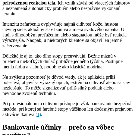
prirodzenou reakciou tela
. Ich vznik závisí od viacerých faktorov
a neznamená automaticky problém alebo nesprávne vykonanú
terapiu.
Intenzitu zafarbenia ovplyvňuje najmä citlivosť kože, hustota
cievnej siete, aktuálny stav tkaniva a miera svalového napätia. U
ľudí s dlhodobým preťažením alebo stagnáciou môže byť reakcia
výraznejšia. Naopak, u niektorých klientov sa objaví len jemné
začervenanie.
Dôležité je aj to, ako dlho stopy pretrvávajú. Bežne miznú v
priebehu niekoľkých dní až približne jedného týždňa. Postupne
menia farbu a slabnú, podobne ako klasická modrina.
Na zvýšenú pozornosť je dôvod vtedy, ak je aplikácia príliš
bolestivá, objaví sa výrazný opuch, extrémna citlivosť alebo sa stav
nezlepšuje. To môže signalizovať príliš silný podtlak alebo
nevhodne zvolenú techniku.
Pri profesionálnom a citlivom prístupe je však bankovanie bezpečná
metóda, pri ktorej sú farebné stopy väčšinou len dočasným prejavom
aktivácie tkaniva
(1)
.
Bankovanie účinky – prečo sa vôbec