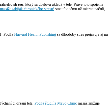
álneho stresu
, ktorý sa doslova ukladá v tele. Práve toto spojenie
masáž: zabiják chronického stresu!
sme túto tému už mierne načrtli,
eľ. Podľa
Harvard Health Publishing
sa dlhodobý stres prejavuje aj na
ýchaní či držaní tela.
Podľa štúdií z Mayo Clinic
masáž znižuje