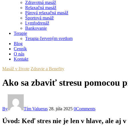
Zdravotná masáž
Relaxačná masáž
Párová relaxačná masáž
Športová masáž
Lymfodrenáž
Bankovanie
Terapie
Terapia červeným svetlom
Blog
Cenník
O nás
Kontakt
Masáž v živote
Zdravie a Benefity
Ako sa zbaviť stresu pomocou p
By
Tím Valueras
28. júla 2025
0
Comments
Úvod: Keď stres nie je len v hlave, ale aj v 