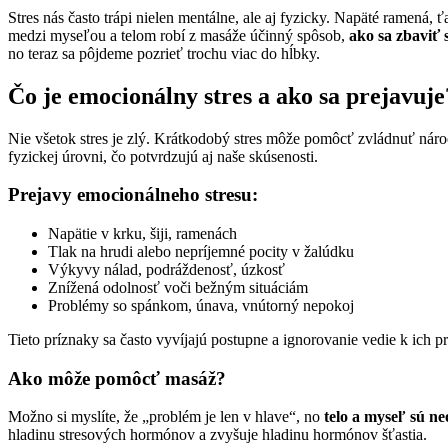
Stres nás často trápi nielen mentálne, ale aj fyzicky. Napäté ramená
medzi myseľou a telom robí z masáže účinný spôsob,
ako sa zbaviť 
no teraz sa pôjdeme pozrieť trochu viac do hĺbky.
Čo je emocionálny stres a ako sa prejavuje
Nie všetok stres je zlý. Krátkodobý stres môže pomôcť zvládnuť nároč
fyzickej úrovni, čo potvrdzujú aj naše skúsenosti.
Prejavy emocionálneho stresu:
Napätie v krku, šiji, ramenách
Tlak na hrudi alebo nepríjemné pocity v žalúdku
Výkyvy nálad, podráždenosť, úzkosť
Znížená odolnosť voči bežným situáciám
Problémy so spánkom, únava, vnútorný nepokoj
Tieto príznaky sa často vyvíjajú postupne a ignorovanie vedie k ich p
Ako môže pomôcť masáž?
Možno si myslíte, že „problém je len v hlave“, no
telo a myseľ sú ne
hladinu stresových hormónov a zvyšuje hladinu hormónov šťastia.