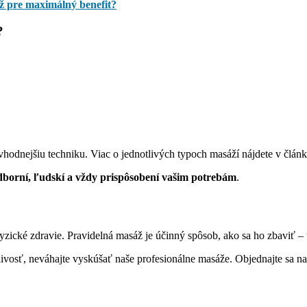
ž pre maximálný benefit?
?
hodnejšiu techniku. Viac o jednotlivých typoch masáží nájdete v člán
odborní, ľudskí a vždy prispôsobení vašim potrebám
.
fyzické zdravie. Pravidelná masáž je účinný spôsob, ako sa ho zbaviť – 
tlivosť, neváhajte vyskúšať naše profesionálne masáže. Objednajte sa n