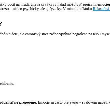
, ťažký pocit na hrudi, únava či výkyvy nálad môžu byť prejavmi
emocion
stresu
– nielen psychicky, ale aj fyzicky. V minulom článku
Relaxačná 
?
né situácie, ale chronický stres začne vplývať negatívne na telo i mys
rehĺbeniu.
oddeliteľne prepojené.
Emócie sa často prejavujú v svalovom napätí, d