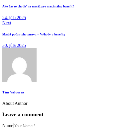
v
Ako čas to chodiť na masáž pre maximálny benefit?
článku
24. júla 2025
Next
Masáž počas tehotenstva – Výhody a benefity
30. júla 2025
Tím Valueras
About Author
Leave a comment
Name