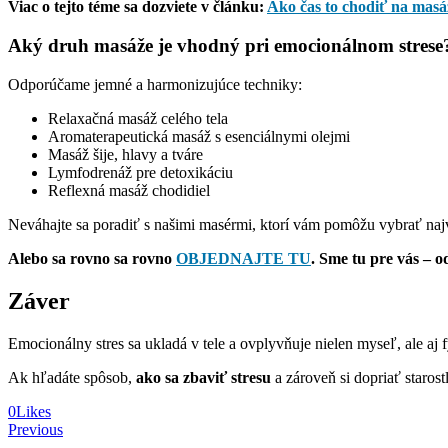
Viac o tejto téme sa dozviete v článku:
Ako čas to chodiť na masá
Aký druh masáže je vhodný pri emocionálnom strese
Odporúčame jemné a harmonizujúce techniky:
Relaxačná masáž celého tela
Aromaterapeutická masáž s esenciálnymi olejmi
Masáž šije, hlavy a tváre
Lymfodrenáž pre detoxikáciu
Reflexná masáž chodidiel
Neváhajte sa poradiť s našimi masérmi, ktorí vám pomôžu vybrať najv
Alebo sa rovno sa rovno
OBJEDNAJTE TU
. Sme tu pre vás – 
Záver
Emocionálny stres sa ukladá v tele a ovplyvňuje nielen myseľ, ale aj 
Ak hľadáte spôsob,
ako sa zbaviť stresu
a zároveň si dopriať staros
0
Likes
Navigácia
Previous