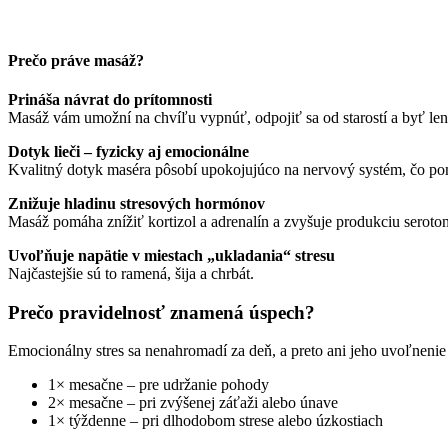
Prečo práve masáž?
Prináša návrat do prítomnosti
Masáž vám umožní na chvíľu vypnúť, odpojiť sa od starostí a byť len 
Dotyk lieči – fyzicky aj emocionálne
Kvalitný dotyk maséra pôsobí upokojujúco na nervový systém, čo pom
Znižuje hladinu stresových hormónov
Masáž pomáha znížiť kortizol a adrenalín a zvyšuje produkciu seroto
Uvoľňuje napätie v miestach „ukladania“ stresu
Najčastejšie sú to ramená, šija a chrbát.
Prečo pravidelnosť znamená úspech?
Emocionálny stres sa nenahromadí za deň, a preto ani jeho uvoľnenie
1× mesačne – pre udržanie pohody
2× mesačne – pri zvýšenej záťaži alebo únave
1× týždenne – pri dlhodobom strese alebo úzkostiach