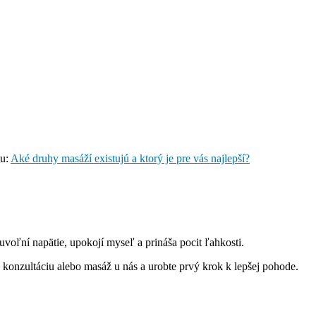
ku:
Aké druhy masáží existujú a ktorý je pre vás najlepší?
uvoľní napätie, upokojí myseľ a prináša pocit ľahkosti.
a konzultáciu alebo masáž u nás a urobte prvý krok k lepšej pohode.