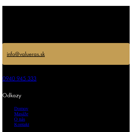
info@valueras.sk
0940 945 333
Odkazy
Domov
Masáže
O nás
Kontakt