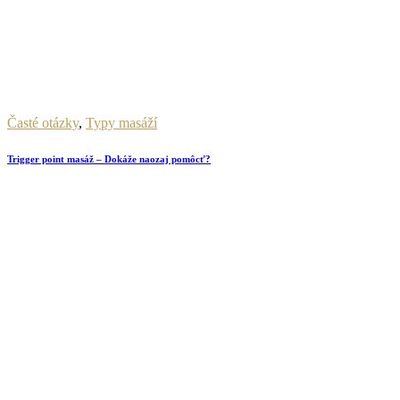
Časté otázky
,
Typy masáží
Trigger point masáž – Dokáže naozaj pomôcť?