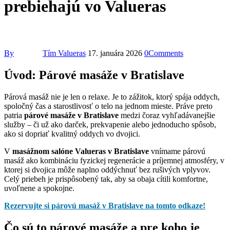
prebiehajú vo Valueras
By
Tím Valueras
17. januára 2026
0
Comments
Úvod: Párové masáže v Bratislave
Párová masáž nie je len o relaxe. Je to zážitok, ktorý spája oddych,
spoločný čas a starostlivosť o telo na jednom mieste. Práve preto
patria
párové masáže v Bratislave
medzi čoraz vyhľadávanejšie
služby – či už ako darček, prekvapenie alebo jednoducho spôsob,
ako si dopriať kvalitný oddych vo dvojici.
V
masážnom salóne Valueras v Bratislave
vnímame párovú
masáž ako kombináciu fyzickej regenerácie a príjemnej atmosféry, v
ktorej si dvojica môže naplno oddýchnuť bez rušivých vplyvov.
Celý priebeh je prispôsobený tak, aby sa obaja cítili komfortne,
uvoľnene a spokojne.
Rezervujte si párovú masáž v Bratislave na tomto odkaze!
Čo sú to párové masáže a pre koho je