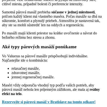
citlivé miesta, prípadné bolesti či preferencie intenzity.
Samotná párová masáž prebieha
súčasne v jednej miestnosti
,
pričom každý klient má vlastného maséra. Počas masáže sa dbá na
súkromie, komfort a plynulý priebeh. Atmosféra je nastavená tak,
aby ste sa mohli sústrediť len na oddych a regeneráciu.
Po masáži majú klienti priestor na krátke uvoľnenie a návrat do
bežného režimu bez stresu a zhonu.
Aké typy párových masáží ponúkame
Vo Valueras sa párové masáže prispôsobujú individuálne.
Najčastejšie ide o kombináciu:
relaxačnej masáže,
zdravotnej masáže,
jemnej regeneračnej masáže.
Maséri vždy odporučia vhodný typ podľa vašich potrieb, aby
párová masáž nebola len príjemným zážitkom, ale mala aj
reálny
efekt na telo
.
Rezervujte si párovú masáž v Bratislave na tomto odkaze!