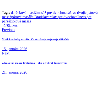
Tags:
darčeková masáž
masáž pre dvoch
masáž vo dvojici
párová
masáž
párové masáže Bratislava
relax pre dvoch
wellness pre
pár
zážitková masáž
0
Likes
Navigácia
Previous
v
Mäkké techniky masáže: Čo sú a kedy majú najväčší efekt
článku
15. januára 2026
Next
Zdravotná masáž Bratislava – ako si vybrať tú správnu
21. januára 2026