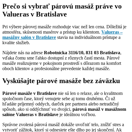
Prečo si vybrať párovú masáž práve vo
Valueras v Bratislave
Pri výbere párovej masáže rozhoduje viac než len cena. Dôležitá je
atmosféra, skúsenosti masérov a prístup ku klientom.
Valueras –
masážny salón v Bratislave
stavia na individuálnom prístupe a
kvalite služieb.
Nájdete nás na adrese
Robotnícka 3116/10, 831 03 Bratislava
,
vďaka čomu sme ľahko dostupní z rôznych častí mesta. Párové
masáže realizujeme v pokojnom prostredí s dôrazom na komfort
oboch klientov a profesionálne prevedenie každej masáže.
Vyskúšajte párové masáže bez záväzku
Párové masáže v Bratislave
nie sú len o relaxe, ale o kvalitnom
spoločnom čase, ktorý venujete sebe aj tomu druhému. Či už
hľadáte príjemný oddych, darček pre partnera alebo netradičný
spôsob, ako si oddýchnuť vo dvojici,
párová masáž v masážnom
salóne Valueras v Bratislave
je ideálnou voľbou.
Správne zvolená párová masáž dokáže uvoľniť telo, znížiť stres a
vytvoriť zážitok, ktorý si odnesiete ešte dlho po jej skončení. Ak