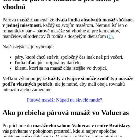
vhodná
Párová masáž znamená, že
dvaja ľudia absolvujú masáž súčasne,
v jednej miestnosti
, každý so svojím masérom. Nemusí ísť len o
romantický pár – párové masáže sú vhodné aj pre kamarátov,
manželov, súrodencov či rodiča s dospelým dieťaťom
(1).
Najčastejšie si ju vyberajú:
páry, ktoré chcú stráviť spoločný čas inak než pri večeri,
ľudia hľadajúci originálny darček,
klienti, ktorí sa na masáž cítia istejšie vo dvojici.
Veľkou výhodou je, že
každý z dvojice si môže zvoliť typ masáže
podľa vlastných potrieb
, nie je nutné, aby mali obaja rovnakú
intenzitu alebo zameranie.
Párová masáž: Nápad na skvelé rande?
Ako prebieha párová masáž vo Valueras
Po príchode do
masážneho salónu Valueras v centre Bratislavy
vás privítame v pokojnom prostredí, kde si najprv spoločne
prejdeme vaše očakávania. Maséri sa pýtajú na zdravotný stav,