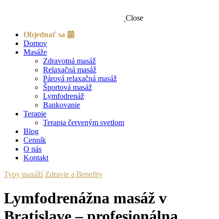
Close
Objednať sa
Domov
Masáže
Zdravotná masáž
Relaxačná masáž
Párová relaxačná masáž
Športová masáž
Lymfodrenáž
Bankovanie
Terapie
Terapia červeným svetlom
Blog
Cenník
O nás
Kontakt
Typy masáží
Zdravie a Benefity
Lymfodrenážna masáž v
Bratislave – profesionálna