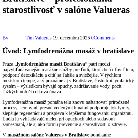
starostlivosť v salóne Valueras
By
Tím Valueras
19. decembra 2025
0
Comments
Úvod: Lymfodrenážna masáž v bratislave
Fráza
„lymfodrenážna masáž Bratislava
“ patrí medzi
najvyhľadávanejšie masážne služby pre ľudí, ktorí chcú uľaviť telu,
podporiť detoxikáciu a cítiť sa ľahšie a sviežejšie. V rýchlom
mestskom tempe, aký poznáme aj v Bratislave, často trpí lymfatický
systém – výsledkom bývajú opuchy, zadržiavanie vody, pocit
ťažkých nôh či celková únava.
Lymfodrenážna masáž pomáha telu znovu naštartovať prirodzené
procesy. Jemnými, presne vedenými hmatmi podporuje tok lymfy,
zlepšuje regeneráciu a prispieva k lepšiemu fungovaniu organizmu.
Ľudia ju vyhľadávajú nielen pri opuchoch alebo sedavom
zamestnaní, ale aj ako formu prevencie a starostlivosti o zdravie.
V
masážnom salóne Valueras v Bratislave
ponúkame