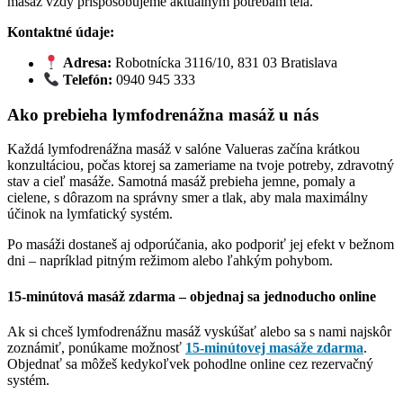
masáž vždy prispôsobujeme aktuálnym potrebám tela.
Kontaktné údaje:
Adresa:
Robotnícka 3116/10, 831 03 Bratislava
Telefón:
0940 945 333
Ako prebieha lymfodrenážna masáž u nás
Každá lymfodrenážna masáž v salóne Valueras začína krátkou
konzultáciou, počas ktorej sa zameriame na tvoje potreby, zdravotný
stav a cieľ masáže. Samotná masáž prebieha jemne, pomaly a
cielene, s dôrazom na správny smer a tlak, aby mala maximálny
účinok na lymfatický systém.
Po masáži dostaneš aj odporúčania, ako podporiť jej efekt v bežnom
dni – napríklad pitným režimom alebo ľahkým pohybom.
15-minútová masáž zdarma – objednaj sa jednoducho online
Ak si chceš lymfodrenážnu masáž vyskúšať alebo sa s nami najskôr
zoznámiť, ponúkame možnosť
15-minútovej masáže zdarma
.
Objednať sa môžeš kedykoľvek pohodlne online cez rezervačný
systém.