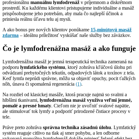
profesionálnu
manuálnu lymfodrenáž
v príjemnom a diskrétnom
prostredí. Ku každému klientovi pristupujeme individuálne a masáž
prispôsobujeme jeho potrebám, aby mala čo najlepší účinok a
priniesla reálnu úľavu telu aj mysli.
A ako bonus pre nových klientov ponúkame
15-minútovú masáž
zdarma
– ideálnu príležitosť vyskúšať naše služby bez záväzkov.
Čo je lymfodrenážna masáž a ako funguje
Lymfodrenážna masáž je jemná terapeutická technika zameraná na
podporu
lymfatického systému
, ktorý zohráva kľúčovú úlohu pri
odvádzaní prebytočných tekutín, odpadových látok a toxínov z tela.
Keď lymfa neprúdi správne, môžu sa objaviť opuchy, pocit ťažkých
nôh, únava či spomalená regenerácia
(1)
.
Na rozdiel od klasickej masáže, ktorá pracuje najmä so svalmi a
hlbšími tkanivami,
lymfodrenážna masáž využíva veľmi jemné,
pomalé a presné hmaty
. Cieľom nie je uvoľniť svalové napätie,
ale stimulovať tok lymfy a podporiť prirodzené čistiace procesy v
tele.
Práve preto zohráva
správna technika zásadnú úlohu
. Lymfatický
systém reaguje citlivo na tlak aj smer pohybu, a len odborne
vykonaná manuálna lymfodrenáž dokáže priniesť želaný efekt bez