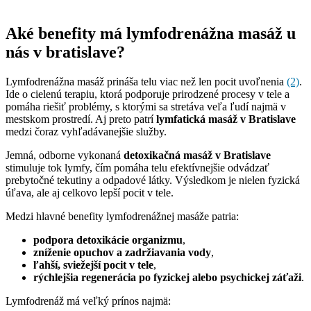
Aké benefity má lymfodrenážna masáž u
nás v bratislave?
Lymfodrenážna masáž prináša telu viac než len pocit uvoľnenia
(2)
.
Ide o cielenú terapiu, ktorá podporuje prirodzené procesy v tele a
pomáha riešiť problémy, s ktorými sa stretáva veľa ľudí najmä v
mestskom prostredí. Aj preto patrí
lymfatická masáž v Bratislave
medzi čoraz vyhľadávanejšie služby.
Jemná, odborne vykonaná
detoxikačná masáž v Bratislave
stimuluje tok lymfy, čím pomáha telu efektívnejšie odvádzať
prebytočné tekutiny a odpadové látky. Výsledkom je nielen fyzická
úľava, ale aj celkovo lepší pocit v tele.
Medzi hlavné benefity lymfodrenážnej masáže patria:
podpora detoxikácie organizmu
,
zníženie opuchov a zadržiavania vody
,
ľahší, sviežejší pocit v tele
,
rýchlejšia regenerácia po fyzickej alebo psychickej záťaži
.
Lymfodrenáž má veľký prínos najmä: