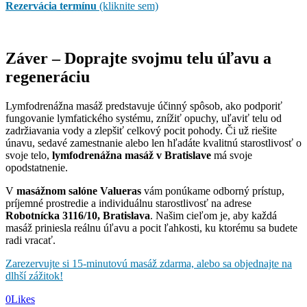
Rezervácia termínu
(kliknite sem)
Záver – Doprajte svojmu telu úľavu a
regeneráciu
Lymfodrenážna masáž predstavuje účinný spôsob, ako podporiť
fungovanie lymfatického systému, znížiť opuchy, uľaviť telu od
zadržiavania vody a zlepšiť celkový pocit pohody. Či už riešite
únavu, sedavé zamestnanie alebo len hľadáte kvalitnú starostlivosť o
svoje telo,
lymfodrenážna masáž v Bratislave
má svoje
opodstatnenie.
V
masážnom salóne Valueras
vám ponúkame odborný prístup,
príjemné prostredie a individuálnu starostlivosť na adrese
Robotnícka 3116/10, Bratislava
. Našim cieľom je, aby každá
masáž priniesla reálnu úľavu a pocit ľahkosti, ku ktorému sa budete
radi vracať.
Zarezervujte si 15-minutovú masáž zdarma, alebo sa objednajte na
dlhší zážitok!
0
Likes