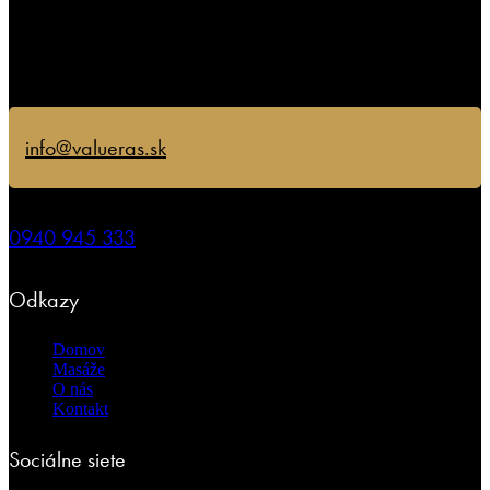
info@valueras.sk
0940 945 333
Odkazy
Domov
Masáže
O nás
Kontakt
Sociálne siete