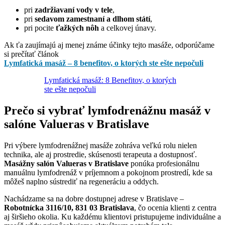
pri
zadržiavaní vody v tele
,
pri
sedavom zamestnaní a dlhom státí
,
pri pocite
ťažkých nôh
a celkovej únavy.
Ak ťa zaujímajú aj menej známe účinky tejto masáže, odporúčame
si prečítať článok
Lymfatická masáž – 8 benefitov, o ktorých ste ešte nepočuli
Lymfatická masáž: 8 Benefitov, o ktorých
ste ešte nepočuli
Prečo si vybrať lymfodrenážnu masáž v
salóne Valueras v Bratislave
Pri výbere lymfodrenážnej masáže zohráva veľkú rolu nielen
technika, ale aj prostredie, skúsenosti terapeuta a dostupnosť.
Masážny salón Valueras v Bratislave
ponúka profesionálnu
manuálnu lymfodrenáž v príjemnom a pokojnom prostredí, kde sa
môžeš naplno sústrediť na regeneráciu a oddych.
Nachádzame sa na dobre dostupnej adrese v Bratislave –
Robotnícka 3116/10, 831 03 Bratislava
, čo ocenia klienti z centra
aj širšieho okolia. Ku každému klientovi pristupujeme individuálne a