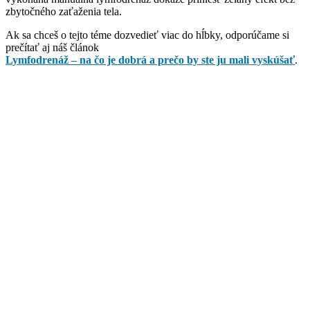
zbytočného zaťaženia tela.
Ak sa chceš o tejto téme dozvedieť viac do hĺbky, odporúčame si
prečítať aj náš článok
Lymfodrenáž – na čo je dobrá a prečo by ste ju mali vyskúšať
.