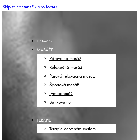
Skip to content
Skip to footer
DOMOV
MASÁŽE
Zdravotná masáž
Relaxačná masáž
Párová relaxačná masáž
Športová masáž
Lymfodrenáž
Bankovanie
TERAPIE
Terapia červeným svetlom