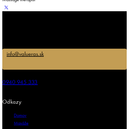
info@valueras.sk
0940 945 333
Odkazy
Domov
Masáže