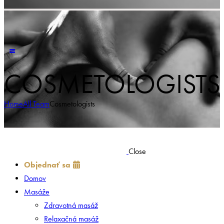
COSMETOLOGISTS
Home
All Team
Cosmetologists
Close
Objednať sa
Domov
Masáže
Zdravotná masáž
Relaxačná masáž