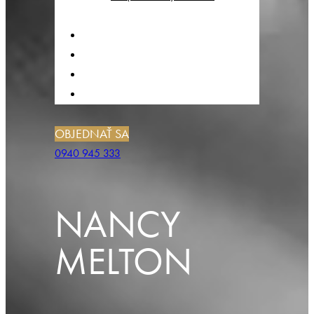
CENNÍK
O NÁS
BLOG
KONTAKT
OBJEDNAŤ SA
0940 945 333
NANCY
MELTON