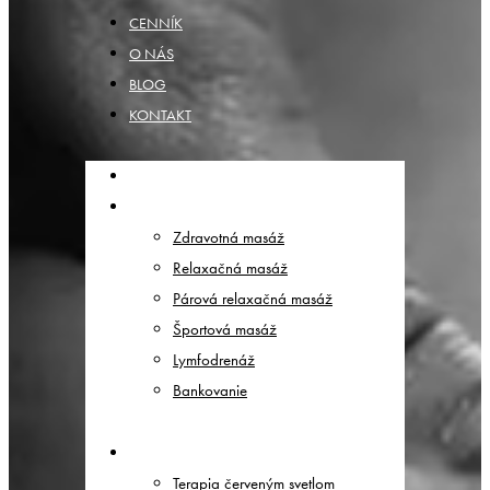
CENNÍK
O NÁS
BLOG
KONTAKT
DOMOV
MASÁŽE
Zdravotná masáž
Relaxačná masáž
Párová relaxačná masáž
Športová masáž
Lymfodrenáž
Bankovanie
TERAPIE
Terapia červeným svetlom