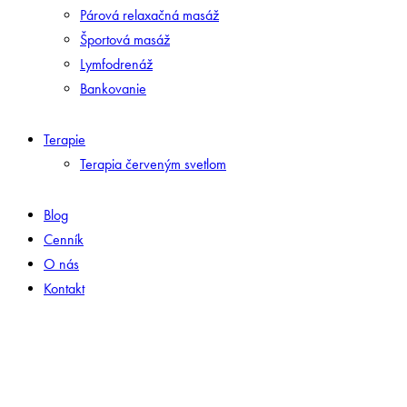
Párová relaxačná masáž
Športová masáž
Lymfodrenáž
Bankovanie
Terapie
Terapia červeným svetlom
Blog
Cenník
O nás
Kontakt