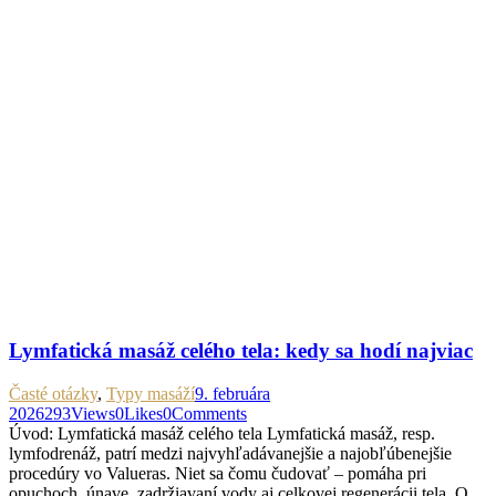
Lymfatická masáž celého tela: kedy sa hodí najviac
Časté otázky
,
Typy masáží
9. februára
2026
293
Views
0
Likes
0
Comments
Úvod: Lymfatická masáž celého tela Lymfatická masáž, resp.
lymfodrenáž, patrí medzi najvyhľadávanejšie a najobľúbenejšie
procedúry vo Valueras. Niet sa čomu čudovať – pomáha pri
opuchoch, únave, zadržiavaní vody aj celkovej regenerácii tela. O