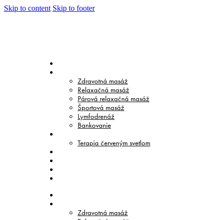
Skip to content
Skip to footer
DOMOV
MASÁŽE
Zdravotná masáž
Relaxačná masáž
Párová relaxačná masáž
Športová masáž
Lymfodrenáž
Bankovanie
TERAPIE
Terapia červeným svetlom
CENNÍK
O NÁS
BLOG
KONTAKT
DOMOV
MASÁŽE
Zdravotná masáž