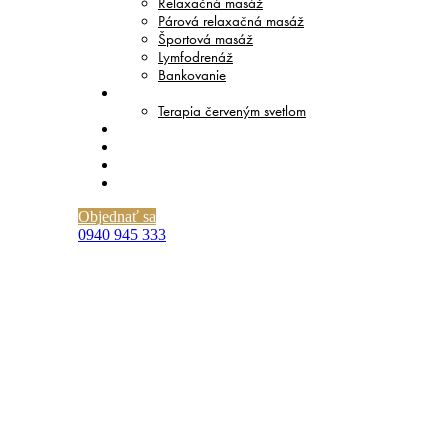
Relaxačná masáž
Párová relaxačná masáž
Športová masáž
Lymfodrenáž
Bankovanie
TERAPIE
Terapia červeným svetlom
CENNÍK
O NÁS
BLOG
KONTAKT
Objednať sa
0940 945 333
Lymfatická masáž celého tela: kedy
sa hodí najviac