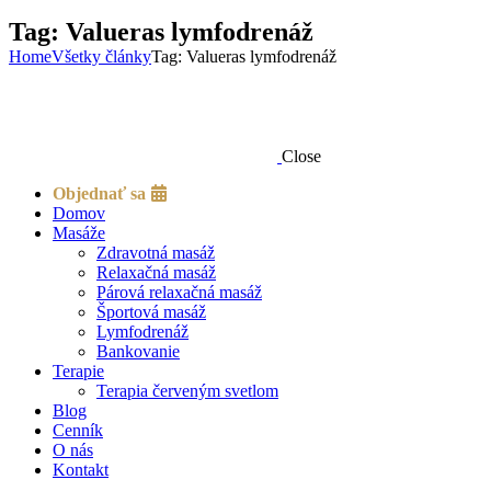
Tag: Valueras lymfodrenáž
Home
Všetky články
Tag: Valueras lymfodrenáž
Close
Objednať sa
Domov
Masáže
Zdravotná masáž
Relaxačná masáž
Párová relaxačná masáž
Športová masáž
Lymfodrenáž
Bankovanie
Terapie
Terapia červeným svetlom
Blog
Cenník
O nás
Kontakt