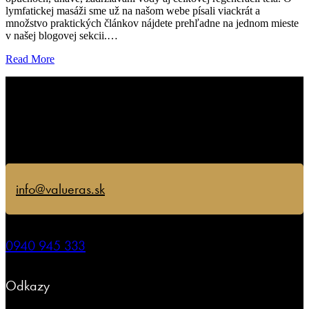
lymfatickej masáži sme už na našom webe písali viackrát a
množstvo praktických článkov nájdete prehľadne na jednom mieste
v našej blogovej sekcii.…
Read More
info@valueras.sk
0940 945 333
Odkazy