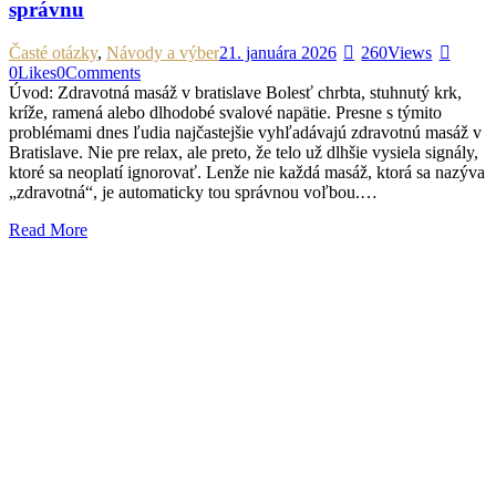
správnu
Časté otázky
,
Návody a výber
21. januára 2026
260
Views
0
Likes
0
Comments
Úvod: Zdravotná masáž v bratislave Bolesť chrbta, stuhnutý krk,
kríže, ramená alebo dlhodobé svalové napätie. Presne s týmito
problémami dnes ľudia najčastejšie vyhľadávajú zdravotnú masáž v
Bratislave. Nie pre relax, ale preto, že telo už dlhšie vysiela signály,
ktoré sa neoplatí ignorovať. Lenže nie každá masáž, ktorá sa nazýva
„zdravotná“, je automaticky tou správnou voľbou.…
Read More