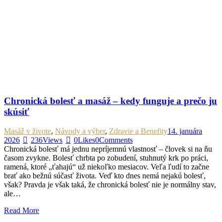
Chronická bolesť a masáž – kedy funguje a prečo ju
skúsiť
Masáž v živote
,
Návody a výber
,
Zdravie a Benefity
14. januára
2026
236
Views
0
Likes
0
Comments
Chronická bolesť má jednu nepríjemnú vlastnosť – človek si na ňu
časom zvykne. Bolesť chrbta po zobudení, stuhnutý krk po práci,
ramená, ktoré „ťahajú“ už niekoľko mesiacov. Veľa ľudí to začne
brať ako bežnú súčasť života. Veď kto dnes nemá nejakú bolesť,
však? Pravda je však taká, že chronická bolesť nie je normálny stav,
ale…
Read More