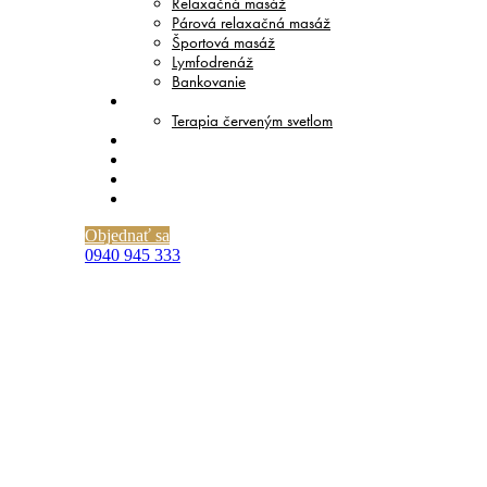
Relaxačná masáž
Párová relaxačná masáž
Športová masáž
Lymfodrenáž
Bankovanie
TERAPIE
Terapia červeným svetlom
CENNÍK
O NÁS
BLOG
KONTAKT
Objednať sa
0940 945 333
Zdravotná masáž Bratislava – ako
si vybrať tú správnu