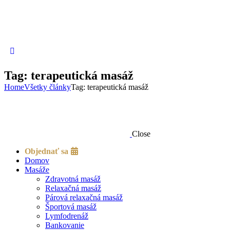
Tag: terapeutická masáž
Home
Všetky články
Tag: terapeutická masáž
Close
Objednať sa
Domov
Masáže
Zdravotná masáž
Relaxačná masáž
Párová relaxačná masáž
Športová masáž
Lymfodrenáž
Bankovanie