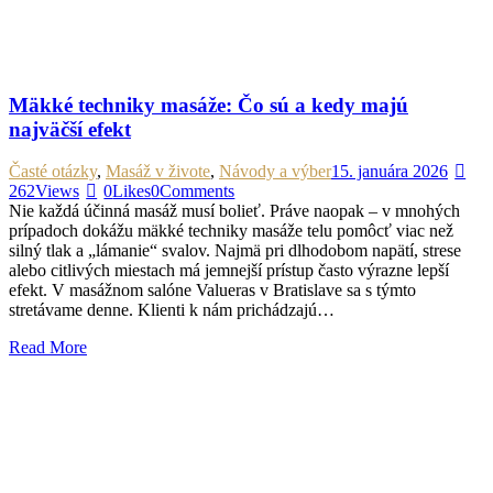
Mäkké techniky masáže: Čo sú a kedy majú
najväčší efekt
Časté otázky
,
Masáž v živote
,
Návody a výber
15. januára 2026
262
Views
0
Likes
0
Comments
Nie každá účinná masáž musí bolieť. Práve naopak – v mnohých
prípadoch dokážu mäkké techniky masáže telu pomôcť viac než
silný tlak a „lámanie“ svalov. Najmä pri dlhodobom napätí, strese
alebo citlivých miestach má jemnejší prístup často výrazne lepší
efekt. V masážnom salóne Valueras v Bratislave sa s týmto
stretávame denne. Klienti k nám prichádzajú…
Read More