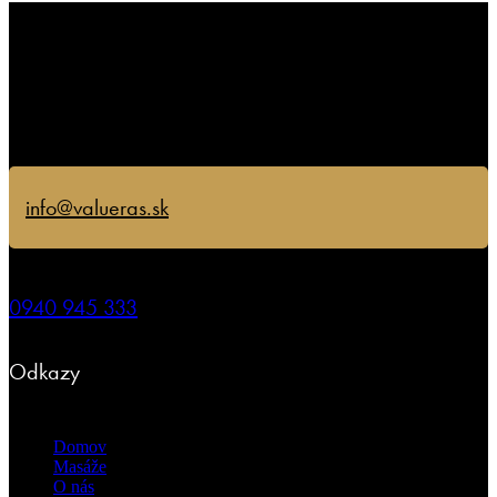
info@valueras.sk
0940 945 333
Odkazy
Domov
Masáže
O nás