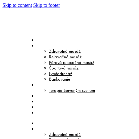
Skip to content
Skip to footer
DOMOV
MASÁŽE
Zdravotná masáž
Relaxačná masáž
Párová relaxačná masáž
Športová masáž
Lymfodrenáž
Bankovanie
TERAPIE
Terapia červeným svetlom
CENNÍK
O NÁS
BLOG
KONTAKT
DOMOV
MASÁŽE
Zdravotná masáž