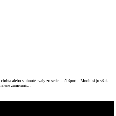
hrbta alebo stuhnuté svaly zo sedenia či športu. Mnohí si ju však
ž cielene zameraná…