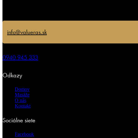
info@valueras.sk
0940 945 333
Odkazy
Domov
Masáže
O nás
Kontakt
Sociálne siete
Facebook