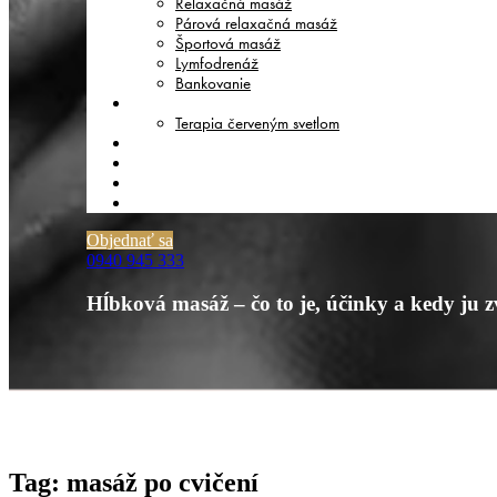
Relaxačná masáž
Párová relaxačná masáž
Športová masáž
Lymfodrenáž
Bankovanie
TERAPIE
Terapia červeným svetlom
CENNÍK
O NÁS
BLOG
KONTAKT
Objednať sa
0940 945 333
Hĺbková masáž – čo to je, účinky a kedy ju z
Tag: masáž po cvičení