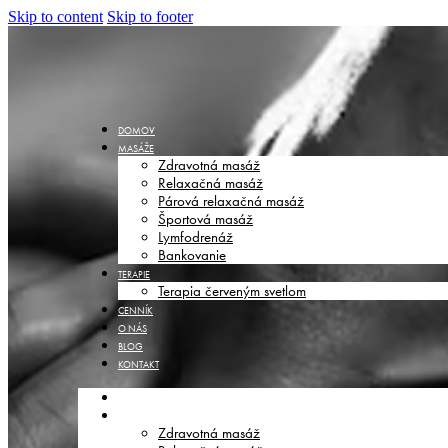
Skip to content
Skip to footer
DOMOV
MASÁŽE
Zdravotná masáž
Relaxačná masáž
Párová relaxačná masáž
Športová masáž
Lymfodrenáž
Bankovanie
TERAPIE
Terapia červeným svetlom
CENNÍK
O NÁS
BLOG
KONTAKT
DOMOV
MASÁŽE
Zdravotná masáž