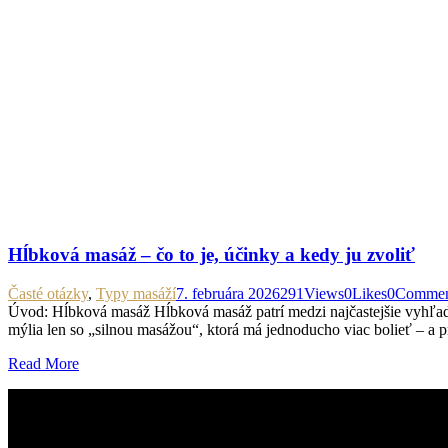
Hĺbková masáž – čo to je, účinky a kedy ju zvoliť
Časté otázky
,
Typy masáží
7. februára 2026
291
Views
0
Likes
0
Commen
Úvod: Hĺbková masáž Hĺbková masáž patrí medzi najčastejšie vyhľadáva
mýlia len so „silnou masážou“, ktorá má jednoducho viac bolieť – a
Read More