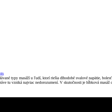
ts
né typy masáží u ľudí, ktorí riešia dlhodobé svalové napätie, bolesť c
 práve tu vzniká najviac nedorozumení. V skutočnosti je hĺbková masá