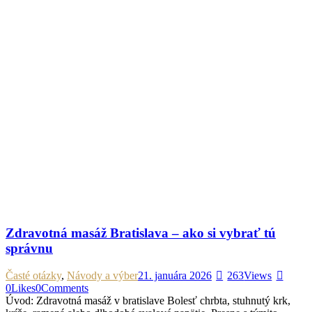
Zdravotná masáž Bratislava – ako si vybrať tú
správnu
Časté otázky
,
Návody a výber
21. januára 2026
263
Views
0
Likes
0
Comments
Úvod: Zdravotná masáž v bratislave Bolesť chrbta, stuhnutý krk,