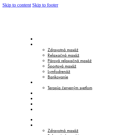
Skip to content
Skip to footer
DOMOV
MASÁŽE
Zdravotná masáž
Relaxačná masáž
Párová relaxačná masáž
Športová masáž
Lymfodrenáž
Bankovanie
TERAPIE
Terapia červeným svetlom
CENNÍK
O NÁS
BLOG
KONTAKT
DOMOV
MASÁŽE
Zdravotná masáž