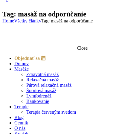
Tag: masáž na odporúčanie
Home
Všetky články
Tag: masáž na odporúčanie
Close
Objednať sa
Domov
Masáže
Zdravotná masáž
Relaxačná masáž
Párová relaxačná masáž
Športová masáž
Lymfodrenáž
Bankovanie
Terapie
Terapia červeným svetlom
Blog
Cenník
O nás
Kontakt