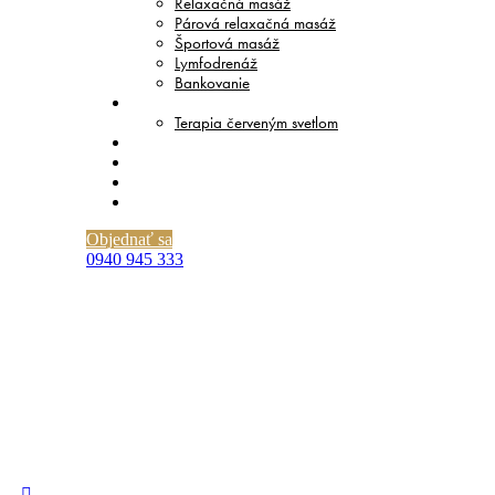
Relaxačná masáž
Párová relaxačná masáž
Športová masáž
Lymfodrenáž
Bankovanie
TERAPIE
Terapia červeným svetlom
CENNÍK
O NÁS
BLOG
KONTAKT
Objednať sa
0940 945 333
Zdravotná masáž Bratislava – ako
si vybrať tú správnu