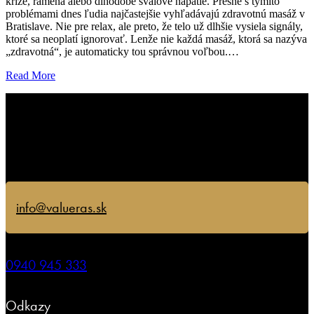
kríže, ramená alebo dlhodobé svalové napätie. Presne s týmito
problémami dnes ľudia najčastejšie vyhľadávajú zdravotnú masáž v
Bratislave. Nie pre relax, ale preto, že telo už dlhšie vysiela signály,
ktoré sa neoplatí ignorovať. Lenže nie každá masáž, ktorá sa nazýva
„zdravotná“, je automaticky tou správnou voľbou.…
Read More
info@valueras.sk
0940 945 333
Odkazy