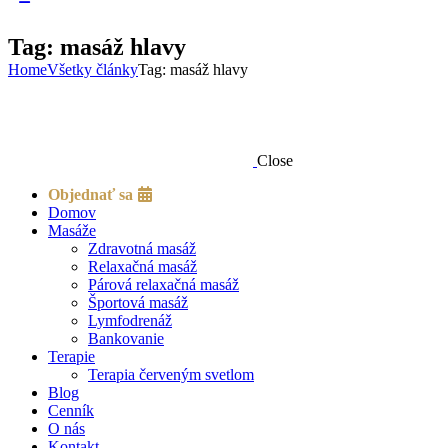
Tag: masáž hlavy
Home
Všetky články
Tag: masáž hlavy
Close
Objednať sa
Domov
Masáže
Zdravotná masáž
Relaxačná masáž
Párová relaxačná masáž
Športová masáž
Lymfodrenáž
Bankovanie
Terapie
Terapia červeným svetlom
Blog
Cenník
O nás
Kontakt