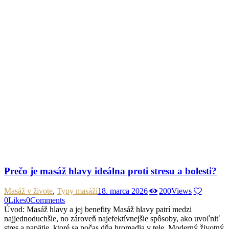
Prečo je masáž hlavy ideálna proti stresu a bolesti?
Masáž v živote
,
Typy masáží
18. marca 2026
200
Views
0
Likes
0
Comments
Úvod: Masáž hlavy a jej benefity Masáž hlavy patrí medzi
najjednoduchšie, no zároveň najefektívnejšie spôsoby, ako uvoľniť
stres a napätie, ktoré sa počas dňa hromadia v tele. Moderný životný