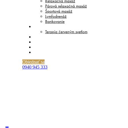
Relaxačná masáž
Párová relaxačná masáž
Športová masáž
Lymfodrenáž
Bankovanie
TERAPIE
Terapia červeným svetlom
CENNÍK
O NÁS
BLOG
KONTAKT
Objednať sa
0940 945 333
Prečo je masáž hlavy ideálna proti
stresu a bolesti?