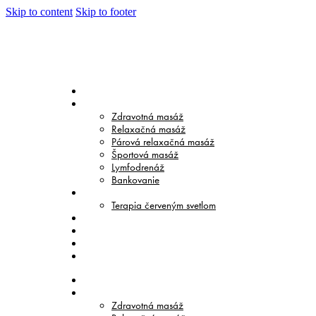
Skip to content
Skip to footer
DOMOV
MASÁŽE
Zdravotná masáž
Relaxačná masáž
Párová relaxačná masáž
Športová masáž
Lymfodrenáž
Bankovanie
TERAPIE
Terapia červeným svetlom
CENNÍK
O NÁS
BLOG
KONTAKT
DOMOV
MASÁŽE
Zdravotná masáž