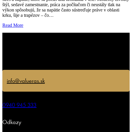
štýl, sedavé zamestnanie, práca za počítačom či neustály tlak na
výkon spôsobujú, že sa napätie často sústreďuje práve v oblasti
krku, šije a trapézov – čo…
Read More
info@valueras.sk
0940 945 333
Odkazy