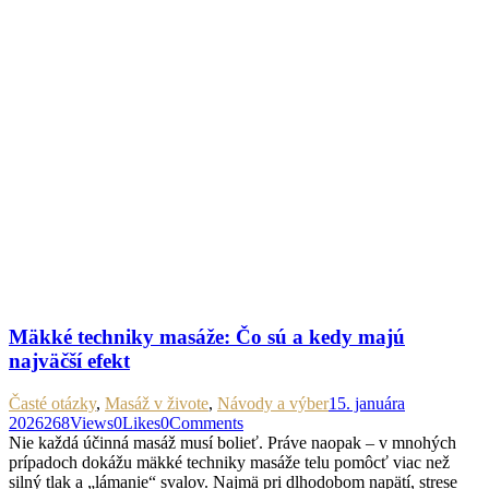
Mäkké techniky masáže: Čo sú a kedy majú
najväčší efekt
Časté otázky
,
Masáž v živote
,
Návody a výber
15. januára
2026
268
Views
0
Likes
0
Comments
Nie každá účinná masáž musí bolieť. Práve naopak – v mnohých
prípadoch dokážu mäkké techniky masáže telu pomôcť viac než
silný tlak a „lámanie“ svalov. Najmä pri dlhodobom napätí, strese