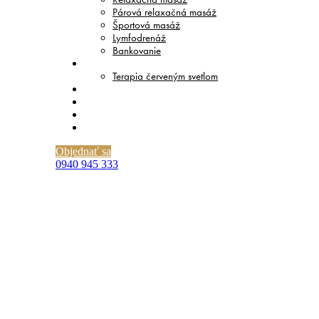
Párová relaxačná masáž
Športová masáž
Lymfodrenáž
Bankovanie
TERAPIE
Terapia červeným svetlom
CENNÍK
O NÁS
BLOG
KONTAKT
Objednať sa
0940 945 333
Mäkké techniky masáže: Čo sú a
kedy majú najväčší efekt