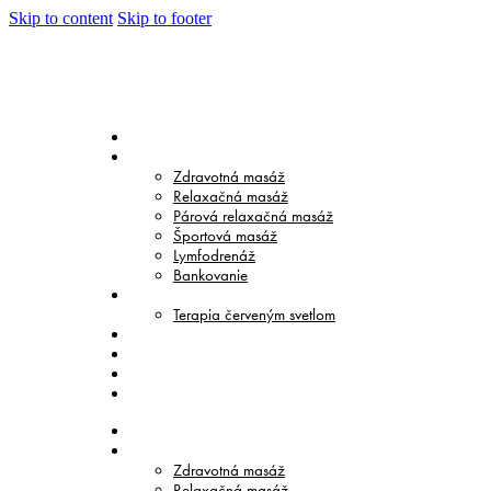
Skip to content
Skip to footer
DOMOV
MASÁŽE
Zdravotná masáž
Relaxačná masáž
Párová relaxačná masáž
Športová masáž
Lymfodrenáž
Bankovanie
TERAPIE
Terapia červeným svetlom
CENNÍK
O NÁS
BLOG
KONTAKT
DOMOV
MASÁŽE
Zdravotná masáž
Relaxačná masáž