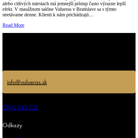
alebo citlivých miestach má jemnejší prístup často výrazne lepší
efekt. V masážnom salóne Valueras v Bratislave sa s týmto
stretávame denne. Klienti k nám prichádzajú…
Read More
info@valueras.sk
0940 945 333
Odkazy