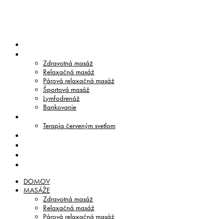
DOMOV
MASÁŽE
Zdravotná masáž
Relaxačná masáž
Párová relaxačná masáž
Športová masáž
Lymfodrenáž
Bankovanie
TERAPIE
Terapia červeným svetlom
CENNÍK
O NÁS
BLOG
KONTAKT
DOMOV
MASÁŽE
Zdravotná masáž
Relaxačná masáž
Párová relaxačná masáž