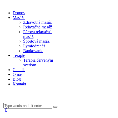
Domov
Masáže
Zdravotná masáž
Relaxačná masáž
Párová relaxačná
masáž
Športová masáž
Lymfodrenáž
Bankovanie
Terapie
Terapia červeným
svetlom
Cenník
O nás
Blog
Kontakt