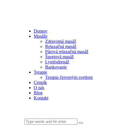
Domov
Masáže
Zdravotná masáž
Relaxačná masáž
Párová relaxačná masáž
Športová masáž
Lymfodrenáž
Bankovanie
Terapie
Terapia červeným svetlom
Cenník
O nás
Blog
Kontakt